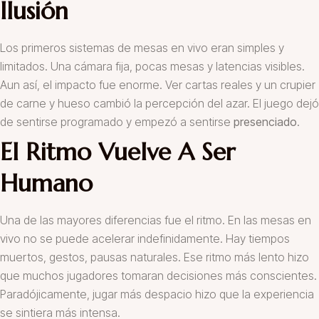
Ilusión
Los primeros sistemas de mesas en vivo eran simples y
limitados. Una cámara fija, pocas mesas y latencias visibles.
Aun así, el impacto fue enorme. Ver cartas reales y un crupier
de carne y hueso cambió la percepción del azar. El juego dejó
de sentirse programado y empezó a sentirse
presenciado
.
El Ritmo Vuelve A Ser
Humano
Una de las mayores diferencias fue el ritmo. En las mesas en
vivo no se puede acelerar indefinidamente. Hay tiempos
muertos, gestos, pausas naturales. Ese ritmo más lento hizo
que muchos jugadores tomaran decisiones más conscientes.
Paradójicamente, jugar más despacio hizo que la experiencia
se sintiera más intensa.