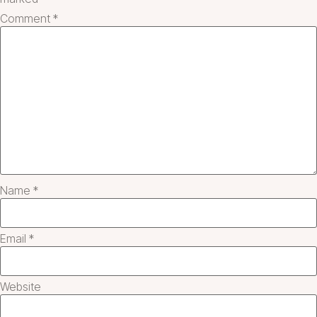
Comment
*
Name
*
Email
*
Website