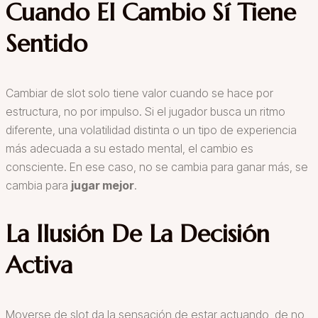
Cuando El Cambio Sí Tiene
Sentido
Cambiar de slot solo tiene valor cuando se hace por
estructura, no por impulso. Si el jugador busca un ritmo
diferente, una volatilidad distinta o un tipo de experiencia
más adecuada a su estado mental, el cambio es
consciente. En ese caso, no se cambia para ganar más, se
cambia para
jugar mejor
.
La Ilusión De La Decisión
Activa
Moverse de slot da la sensación de estar actuando, de no