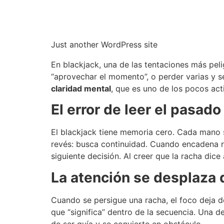
Just another WordPress site
En blackjack, una de las tentaciones más peli
“aprovechar el momento”, o perder varias y se
claridad mental
, que es uno de los pocos acti
El error de leer el pasad
El blackjack tiene memoria cero. Cada mano s
revés: busca continuidad. Cuando encadena res
siguiente decisión. Al creer que la racha dic
La atención se desplaza 
Cuando se persigue una racha, el foco deja de
que “significa” dentro de la secuencia. Una 
de ser guía y se convierte en obstáculo.