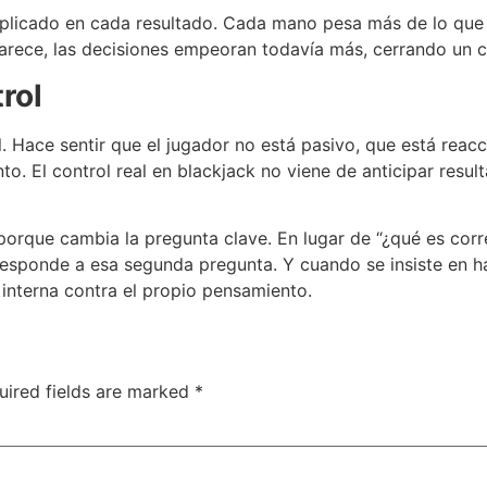
plicado en cada resultado. Cada mano pesa más de lo que
arece, las decisiones empeoran todavía más, cerrando un cír
rol
l. Hace sentir que el jugador no está pasivo, que está reac
to. El control real en blackjack no viene de anticipar resul
 porque cambia la pregunta clave. En lugar de “¿qué es corr
responde a esa segunda pregunta. Y cuando se insiste en hac
 interna contra el propio pensamiento.
uired fields are marked
*