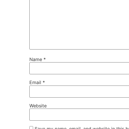
Name
*
Email
*
Website
Save my name, email, and website in this b