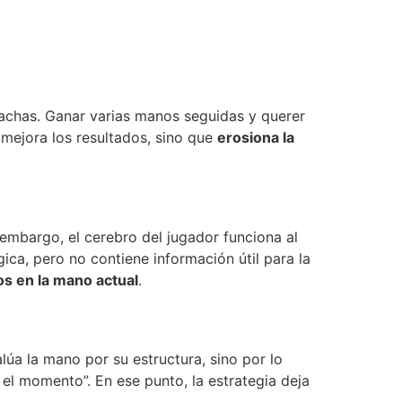
 rachas. Ganar varias manos seguidas y querer
 mejora los resultados, sino que
erosiona la
embargo, el cerebro del jugador funciona al
ica, pero no contiene información útil para la
s en la mano actual
.
lúa la mano por su estructura, sino por lo
el momento”. En ese punto, la estrategia deja